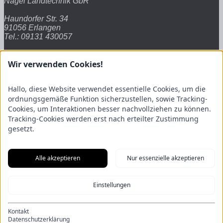
Nagel Landtechnik GbR
Haundorfer Str. 34
91056 Erlangen
Tel.: 09131 430057
Wir verwenden Cookies!
E-Mail: info@lt-nagel.de
Links
Hallo, diese Website verwendet essentielle Cookies, um die
ordnungsgemäße Funktion sicherzustellen, sowie Tracking-
Cookies, um Interaktionen besser nachvollziehen zu können.
Startseite
Tracking-Cookies werden erst nach erteilter Zustimmung
gesetzt.
de
Alle akzeptieren
Nur essenzielle akzeptieren
© Nagel Landtechnik GbR
Einstellungen
Kontakt
Impressum
Datenschutzerklärung
Datenschutz